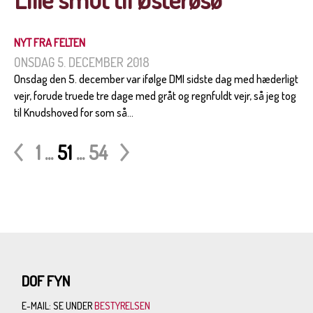
NYT FRA FELTEN
ONSDAG 5. DECEMBER 2018
Onsdag den 5. december var ifølge DMI sidste dag med hæderligt
vejr, forude truede tre dage med gråt og regnfuldt vejr, så jeg tog
til Knudshoved for som så...
1
...
51
...
54
DOF FYN
E-MAIL: SE UNDER
BESTYRELSEN