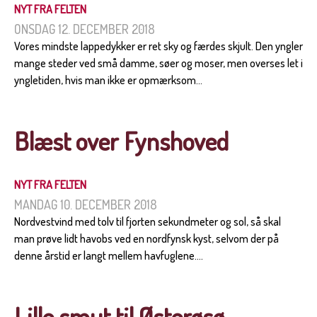
NYT FRA FELTEN
ONSDAG 12. DECEMBER 2018
Vores mindste lappedykker er ret sky og færdes skjult. Den yngler
mange steder ved små damme, søer og moser, men overses let i
yngletiden, hvis man ikke er opmærksom...
Blæst over Fynshoved
NYT FRA FELTEN
MANDAG 10. DECEMBER 2018
Nordvestvind med tolv til fjorten sekundmeter og sol, så skal
man prøve lidt havobs ved en nordfynsk kyst, selvom der på
denne årstid er langt mellem havfuglene....
Lille smut til Østerøsø