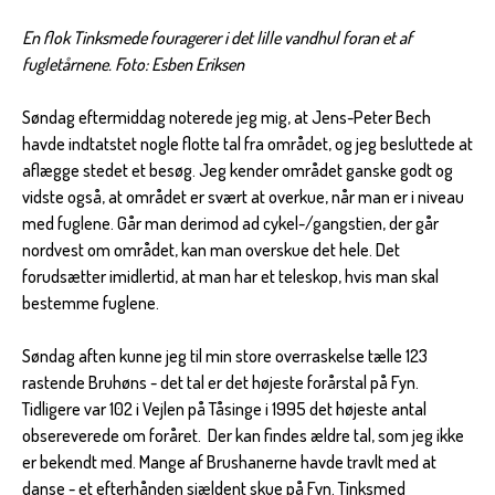
En flok Tinksmede fouragerer i det lille vandhul foran et af
fugletårnene. Foto: Esben Eriksen
Søndag eftermiddag noterede jeg mig, at Jens-Peter Bech
havde indtatstet nogle flotte tal fra området, og jeg besluttede at
aflægge stedet et besøg. Jeg kender området ganske godt og
vidste også, at området er svært at overkue, når man er i niveau
med fuglene. Går man derimod ad cykel-/gangstien, der går
nordvest om området, kan man overskue det hele. Det
forudsætter imidlertid, at man har et teleskop, hvis man skal
bestemme fuglene.
Søndag aften kunne jeg til min store overraskelse tælle 123
rastende Bruhøns - det tal er det højeste forårstal på Fyn.
Tidligere var 102 i Vejlen på Tåsinge i 1995 det højeste antal
obsereverede om foråret. Der kan findes ældre tal, som jeg ikke
er bekendt med. Mange af Brushanerne havde travlt med at
danse - et efterhånden sjældent skue på Fyn. Tinksmed