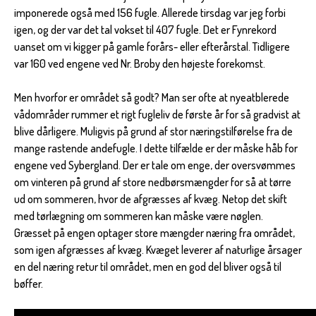
imponerede også med 156 fugle. Allerede tirsdag var jeg forbi
igen, og der var det tal vokset til 407 fugle. Det er Fynrekord
uanset om vi kigger på gamle forårs- eller efterårstal. Tidligere
var 160 ved engene ved Nr. Broby den højeste forekomst.
Men hvorfor er området så godt? Man ser ofte at nyeatblerede
vådområder rummer et rigt fugleliv de første år for så gradvist at
blive dårligere. Muligvis på grund af stor næringstilførelse fra de
mange rastende andefugle. I dette tilfælde er der måske håb for
engene ved Sybergland. Der er tale om enge, der oversvømmes
om vinteren på grund af store nedbørsmængder for så at tørre
ud om sommeren, hvor de afgræsses af kvæg. Netop det skift
med tørlægning om sommeren kan måske være nøglen.
Græsset på engen optager store mængder næring fra området,
som igen afgræsses af kvæg. Kvæget leverer af naturlige årsager
en del næring retur til området, men en god del bliver også til
bøffer.