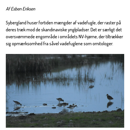
Af Esben Eriksen
Sybergland huser fortiden mængder af vadefugle, der raster på
deres træk mod de skandinaviske ynglpladser. Det er særligt det
oversvømmede engområde i områdets NV-hjørne, der tiltrækker
sig opmærksomhed fra såvel vadefuglene som ornitologer.