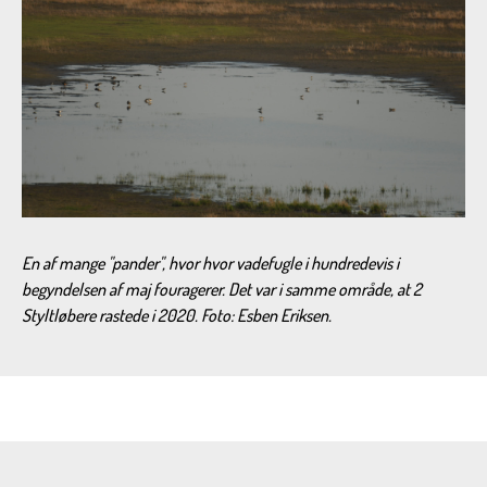
En af mange "pander", hvor hvor vadefugle i hundredevis i
begyndelsen af maj fouragerer. Det var i samme område, at 2
Styltløbere rastede i 2020. Foto: Esben Eriksen.