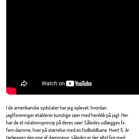
I de amerikanske sydstater har jeg oplevet, hvordan
jagtforeninger etablerer kunstige søer med henblik på jagt. Her
har de et rotationsprincip på deres søer. Således udlægges fx
fem damme, hver på størrelse med en fodboldbane. Hvert 5. år
tørlægges den ene af dammene, således er der altid fire med