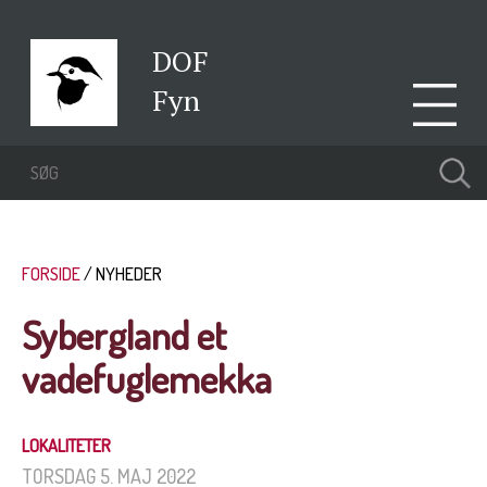
DOF
Fyn
FORSIDE
NYHEDER
Sybergland et
vadefuglemekka
LOKALITETER
TORSDAG 5. MAJ 2022