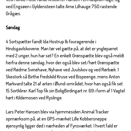
ved Engsøen i Gyldensteen talte Arne Lilhauge 750 rastende
Grågæs.
Søndag
4 Sortspætter fandt Ida Hostrup Ib fouragerende i
Hindsgavlskovene. Man tør vel gætte på, at det er yngleparret
med 2 unger, hun har set? En enkelt Grønspætte blev også meldt
herfra denne søndag, hvor der også blev set/hørt Grønspætte
ved Rødme Svinehave, Nyhave ved Juulskov og ved Rørbæk. 1
Skestork så Birthe Fredskild Kruse ved Bispeenge, mens Anton
Markvard talte 21 af arten i Ølund-området, hvor han også fik set
15 Sortklirer. Karl Top fik sin BoligBirdingart nr. 69 i form af 1 Vagtel
hørt i Kildemosen ved Ryslinge.
Lars Peter Hansen blev via hjemmesiden Animal Tracker
opmærksom på, at en GPS-mærket Lille Kobbersneppe
øjensynlig ligger død i nærheden af Fynsværket. I hvert fald er