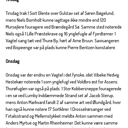
Tirsdag trak 1 Sort Glente over Gulstav set af Søren Bøgelund,
mens Niels Bomholt kunne iagttage ikke mindre end 120
Mursejlere fouragere ved Brændegård Sø. Samme sted noterede
Niels også 1 Lille Præstekrave og 16 ynglefugle af Fjordterner. 1
Vagtel sang tæt ved Thurø By, hørt af Arne Bruun. Savisangeren
ved Bispeenge var på plads kunne Pierre Bentzen konstatere.
Onsdag
Onsdag var der endnu en Vagtel i det fynske, idet Vibeke Hedvig
Hestekær noterede 1 som ynglefugl ved Voldbro øst for Assens.
Thurøfuglen var også på plads. 1 Stor Kobbersneppe fouragerede
i en sø ved Lumby Inddæmmede Strand set af Jacob Sterup,
mens Anton Markvard fandt 2 af samme art ved Ølundgård, hvor
han også kunne notere 17 Sortklirer. 1 Drosselrørsanger ved
Firtalsstrand og Mellemstykket meldte Anton sammen med
Anders Myrtue og Martin Rheinheimer. Det kunne være samme