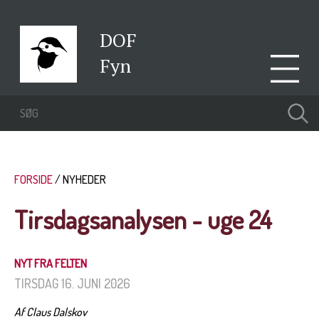
DOF
Fyn
FORSIDE
NYHEDER
Tirsdagsanalysen - uge 24
NYT FRA FELTEN
TIRSDAG 16. JUNI 2026
Af Claus Dalskov