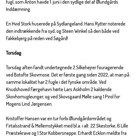
fugl, som Anton havde 1. juni i den sydlige del af Ølundgårds
Inddæmning.
En Hvid Stork huserede på Sydlangeland. Hans Rytter noterede
den indtrækkende fra syd, og Steen Winkel så den både ved
Fakkebjerg på reden ved Søgård!
Torsdag
Torsdag aften fandt undertegnede 2 Silkehejrer fouragerende
ved Botofte Skovmose. Det er første gang siden 2022, at man på
samme lokalitet har 2 fugle i det fynske område. Ved
Knudshoved Færgehavn hørte Lars Askholm 2 kaldende
Skovhornugleunger, og ved Skovsgaard Mølle sang 1 Pirol for
Mogens Lind Jørgensen.
Kristoffer Hansen var en tur forbi Ølundgårdområdet og
Firtalsstrand & Mellemstykket med bl.a. i alt 22 Skestorke, 6 Lille
Præstekrave og 1 Stor Kobbersneppe. Erhardt Ecklon meldte fra