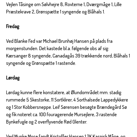
Vejlen Tåsinge om Sølvhejre 8, Rovterne 1, Dværgmåge 1, Lille
Præstekrave 2, Grønspætte 1 syngende og Blåhals 1.
Fredag
Ved Blanke Fed var Michael Brunhøj Hansen på plads fra
morgenstunden. Det kastede bl.a. følgende obs af sig:
Kærsanger 8 syngende, Canadagås 39 trækkende nord, Blåhals 1
syngende og Grønspætte 1 rastende.
Lørdag
Lørdag kunne flere konstatere, at Ølundområdet mm. stadig
rummede 5 Skestorke, 11 Sortklirer, 4 Sorthalsede Lappedykkere
og 1 Stor Kobbersneppe. Leif Sørensen besøgte Brændegård Sø
og fik noteret ca. 100 fouragerende Mursejlere, 3 rastende
Bynkefugle og 2 overflyvende Rød Glenter.
Ved Munke Mose fandt Kristoffer Hansen 1 2K Kaspisk Måge, og