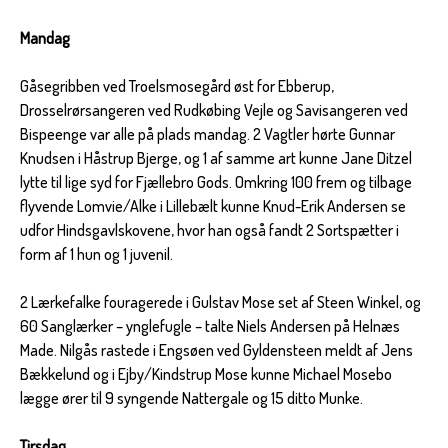
Mandag
Gåsegribben ved Troelsmosegård øst for Ebberup,
Drosselrørsangeren ved Rudkøbing Vejle og Savisangeren ved
Bispeenge var alle på plads mandag. 2 Vagtler hørte Gunnar
Knudsen i Håstrup Bjerge, og 1 af samme art kunne Jane Ditzel
lytte til lige syd for Fjællebro Gods. Omkring 100 frem og tilbage
flyvende Lomvie/Alke i Lillebælt kunne Knud-Erik Andersen se
udfor Hindsgavlskovene, hvor han også fandt 2 Sortspætter i
form af 1 hun og 1 juvenil.
2 Lærkefalke fouragerede i Gulstav Mose set af Steen Winkel, og
60 Sanglærker – ynglefugle – talte Niels Andersen på Helnæs
Made. Nilgås rastede i Engsøen ved Gyldensteen meldt af Jens
Bækkelund og i Ejby/Kindstrup Mose kunne Michael Mosebo
lægge ører til 9 syngende Nattergale og 15 ditto Munke.
Tirsdag