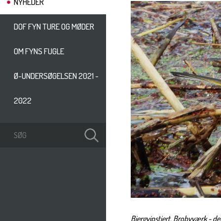
NYHEDER
DOF FYN TURE OG MØDER
OM FYNS FUGLE
Ø-UNDERSØGELSEN 2021 -
2022
Bjergvipstjert, Brobyværk - de