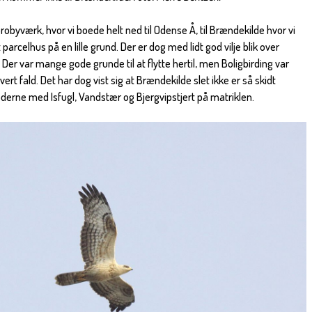
Brobyværk, hvor vi boede helt ned til Odense Å, til Brændekilde hvor vi
parcelhus på en lille grund. Der er dog med lidt god vilje blik over
. Der var mange gode grunde til at flytte hertil, men Boligbirding var
vert fald. Det har dog vist sig at Brændekilde slet ikke er så skidt
erne med Isfugl, Vandstær og Bjergvipstjert på matriklen.