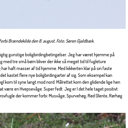
orbi Brændekilde den 8. august. Foto: Søren Gjaldbæk.
 rigtig gunstige boligbirdingbetingelser. Jeg har været hjemme på
g med tre små børn bliver der ikke så meget tid til fugleture
eg har haft masser af tid hjemme. Med kikkerten klar på sin faste
det kastet flere nye boligbirdingarter af sig. Som eksempel kan
gl kom til syne langt mod nord. Målrettet kom den glidende lige hen
 at være en Hvepsevåge. Super fedt. Jeg er I det hele taget positivt
 rovfugle der kommer forbi: Musvåge, Spurvehøg, Rød Glente, Rørhøg
.