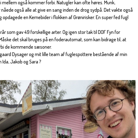
i mellem også kommer forbi. Natugler kan ofte høres. Munk,
åede også alle at give en sang inden de drog sydpå. Det vakte også
ag opdagede en Kernebider i flokken af Grønirisker. En super fed fugl
fterår som gav 49 forskellige arter. Og igen stor tak til DOF Fyn for
 Måske det skal bruges på en foderautomat, som kan bidrage til, at
orbi de kommende sæsoner.
gaard Dysager og mit lille team af fuglespottere bestående af min
n Ida, Jakob og Sara ?