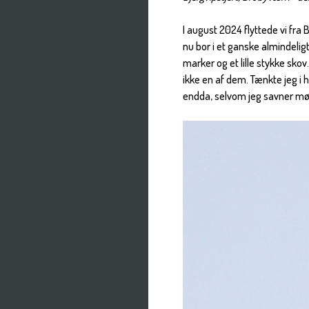
I august 2024 flyttede vi fra 
nu bor i et ganske almindeligt 
marker og et lille stykke skov
ikke en af dem. Tænkte jeg i h
endda, selvom jeg savner mød