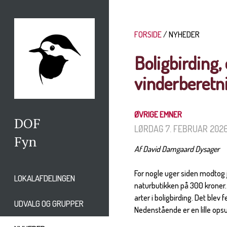
FORSIDE
NYHEDER
Boligbirding,
vinderberetn
ØVRIGE EMNER
DOF
LØRDAG 7. FEBRUAR 202
Fyn
Af
David
Damgaard
Dysager
For nogle uger siden modtog 
LOKALAFDELINGEN
naturbutikken på 300 kroner.
arter i boligbirding. Det blev
UDVALG OG GRUPPER
Nedenstående er en lille ops