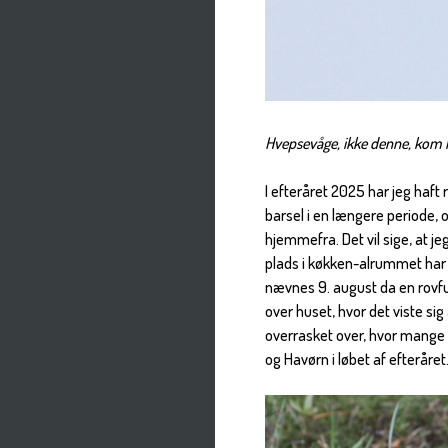
Hvepsevåge, ikke denne, kom f
I efteråret 2025 har jeg haft
barsel i en længere periode, o
hjemmefra. Det vil sige, at j
plads i køkken-alrummet har 
nævnes 9. august da en rovfu
over huset, hvor det viste sig
overrasket over, hvor mange
og Havørn i løbet af efteråret