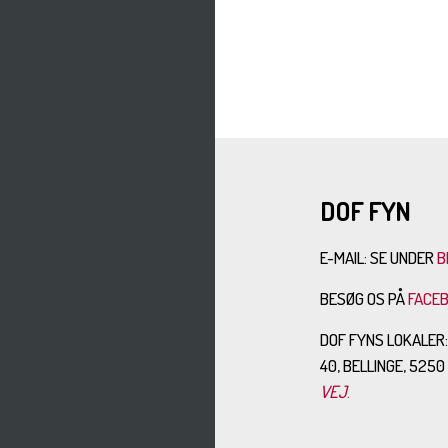
DOF FYN
E-MAIL: SE UNDER
B
BESØG OS PÅ
FACE
DOF FYNS LOKALER
40, BELLINGE, 525
VEJ
.