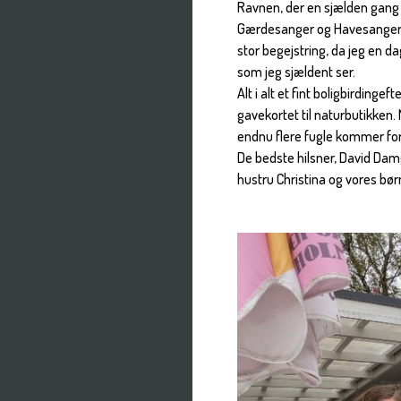
Ravnen, der en sjælden gang 
Gærdesanger og Havesanger n
stor begejstring, da jeg en d
som jeg sjældent ser.
Alt i alt et fint boligbirdinge
gavekortet til naturbutikken.
endnu flere fugle kommer f
De bedste hilsner, David Dam
hustru Christina og vores bør