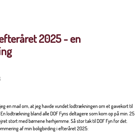
 efteråret 2025 - en
ing
6
jeg en mail om, at jeg havde vundet lodtrækningen om et gavekort til
 En lodtrækning bland alle DOF Fyns deltagere som kom op på min. 25
 fejret stort med børnene herhjemme. Så stor tak til DOF Fyn for det.
ummering af min boligbirding i efteråret 2025: