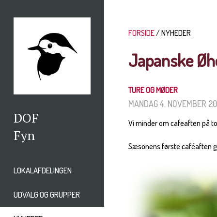
FORSIDE
NYHEDER
Japanske Øh
TURE OG MØDER
MANDAG 4. NOVEMBER 20
DOF
Vi minder om cafeaften på t
Fyn
Sæsonens første caféaften går
LOKALAFDELINGEN
UDVALG OG GRUPPER