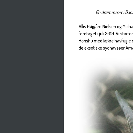
En drømmeart i Dan
Allis Højgård Nielsen og Micha
foretaget i juli 2019. Vi start
Honshu med lækre havfugle og
de eksotiske sydhavsøer Am