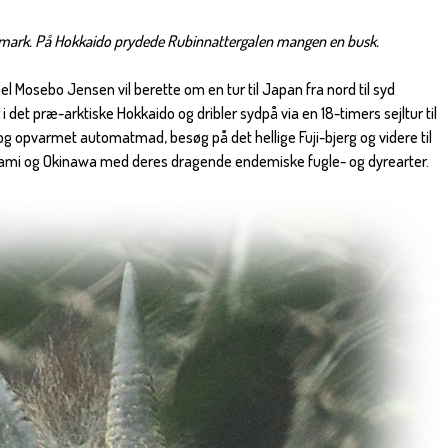
mark. På Hokkaido prydede Rubinnattergalen mangen en busk.
el Mosebo Jensen vil berette om en tur til Japan fra nord til syd
er i det præ-arktiske Hokkaido og dribler sydpå via en 18-timers sejltur til
 opvarmet automatmad, besøg på det hellige Fuji-bjerg og videre til
ami og Okinawa med deres dragende endemiske fugle- og dyrearter.