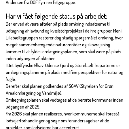
Andersen fra DOF Fyn i en følgegruppe.
Har vi fået følgende status på arbejdet:
Der er ved at være aftaler på plads omkring indsatserne til
udtagning af lavbund og kvælstofprojekter i de fire grupper. Men i
Lillebæltsgruppen resterer dog stadig spørgsmålet omkring, hvor
meget sammenhængende naturområder og skovrejsning
kommer til at fylde i omlægningsplanen, som skal være på plads
inden udgangen af oktober.
I Det Sydfynske Øhav, Odense Fjord og Storebælt Treparterne er
omlægningsplanerne på plads med fine perspektiver for natur og
fugle.
Derefter skal planen godkendes af SGAV (Styrelsen for Grøn
Arealomlægning og Vandmiljø).
Omlægningsplanen skal vedtages af de berørte kommuner inden
udgangen af 2025.
Fra 2026 skal planen realiseres, hvor kommunerne skal forestå
lodsejerforhandlinger og søge om forundersøgelser af de
projekter, som lodsejerne har accepteret.