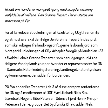
Rundt om i landet er man godt i gang med arbejdet omkring
opfyldelse af målene i Den Grønne Trepart. Her en status om
processen på Fyn.
For at få reduceret udledningen af kvælstof og CO
til vandmiljø
2
og atmosfære, skal der ifølge Den Grønne Trepart findes jord,
som skal udtages fra landbrugsdrift, gerne lavbundsjord, som
bidrager til udledningen af CO
. Arbejdet foregår på landsplan i 23
2
såkaldte Lokale Grønne Treparter, som har udgangspunkt i de
tidligere Vandoplandsgrupper, hvor der er repræsentanter for DN
- Danmarks Naturfredningsforening, landbruget, naturstyrelsen
og kommunerne, der sidder for bordenden.
På Fyn er der fire Treparter, i de 3 af disse er repræsentanterne
for DN også medlemmer af DOF Fyn: Lillebælt Niels Riis,
Storebælt Mogens Ribo Petersen, Odense Fjord Henrik Mørup-
Petersen. I den 4. gruppe, Det Sydfynske Øhav, sidder Niels