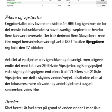
Pibere og vipstjerter
Engpibertallet blev lavere end sidste år (960), og igen kom de for
det meste indtrækkende fra havet, særligt i september, hvorfor
flere kan være oversete. Der trak derimod flere Skovpibere, men
ikke noget bemærkelsesværdigt antal (53). To sikre
Bjergpibere
røg forbi den 27. oktober.
Antallet af vipstjerter blev igen ikke noget særligt, men alligevel
endte det med lidt over 200 Hvide Vipstjerter, og Bjergvipstjert
viste sig noget hyppigere end ellers (i alt 17). Ellers kun 21 Gule
Vipstjerter; om dette skyldes vinden/vejret, lokaliteten eller, at
der fokuseres mere på vade- og andefugletræk i august-
september, vides ikke.
Drosler
Klart færre i år (vel atter på grund af vinden vinden), men ikke