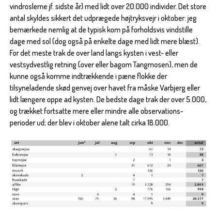
vindroslerne jf. sidste år) med lidt over 20.000 individer. Det store
antal skyldes sikkert det udprægede højtryksvejr i oktober: jeg
bemærkede nemlig at de typisk kom på forholdsvis vindstille
dage med sol (dog også på enkelte dage med lidt mere blæst).
For det meste trak de over land langs kysten i vest- eller
vestsydvestlig retning (over eller bagom Tangmosen), men de
kunne også komme indtrækkende i pæne flokke der
tilsyneladende skød genvej over havet fra måske Varbjerg eller
lidt længere oppe ad kysten. De bedste dage trak der over 5.000,
og trækket fortsatte mere eller mindre alle observations-
perioder ud; der blev i oktober alene talt cirka 18.000.