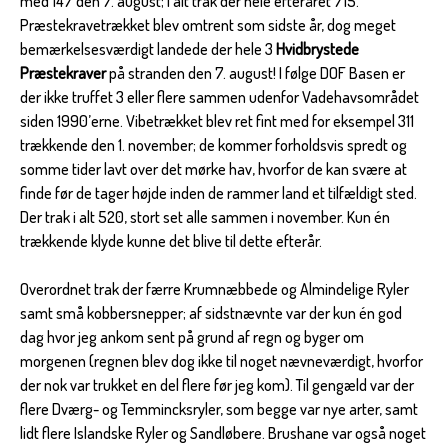
med 147 den 7. august; i alt trak der hele efteråret 715.
Præstekravetrækket blev omtrent som sidste år, dog meget
bemærkelsesværdigt landede der hele 3
Hvidbrystede
Præstekraver
på stranden den 7. august! I følge DOF Basen er
der ikke truffet 3 eller flere sammen udenfor Vadehavsområdet
siden 1990’erne. Vibetrækket blev ret fint med for eksempel 311
trækkende den 1. november; de kommer forholdsvis spredt og
somme tider lavt over det mørke hav, hvorfor de kan svære at
finde før de tager højde inden de rammer land et tilfældigt sted.
Der trak i alt 520, stort set alle sammen i november. Kun én
trækkende klyde kunne det blive til dette efterår.
Overordnet trak der færre Krumnæbbede og Almindelige Ryler
samt små kobbersnepper; af sidstnævnte var der kun én god
dag hvor jeg ankom sent på grund af regn og byger om
morgenen (regnen blev dog ikke til noget nævneværdigt, hvorfor
der nok var trukket en del flere før jeg kom). Til gengæld var der
flere Dværg- og Temmincksryler, som begge var nye arter, samt
lidt flere Islandske Ryler og Sandløbere. Brushane var også noget