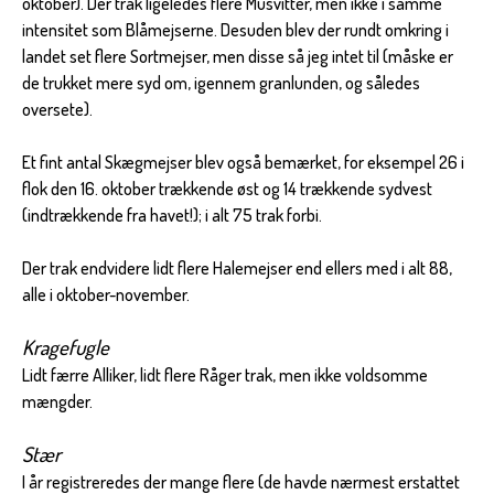
oktober). Der trak ligeledes flere Musvitter, men ikke i samme
intensitet som Blåmejserne. Desuden blev der rundt omkring i
landet set flere Sortmejser, men disse så jeg intet til (måske er
de trukket mere syd om, igennem granlunden, og således
oversete).
Et fint antal Skægmejser blev også bemærket, for eksempel 26 i
flok den 16. oktober trækkende øst og 14 trækkende sydvest
(indtrækkende fra havet!); i alt 75 trak forbi.
Der trak endvidere lidt flere Halemejser end ellers med i alt 88,
alle i oktober-november.
Kragefugle
Lidt færre Alliker, lidt flere Råger trak, men ikke voldsomme
mængder.
Stær
I år registreredes der mange flere (de havde nærmest erstattet