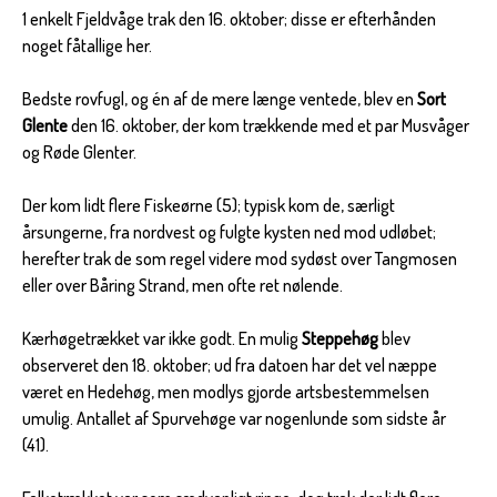
1 enkelt Fjeldvåge trak den 16. oktober; disse er efterhånden
noget fåtallige her.
Bedste rovfugl, og én af de mere længe ventede, blev en
Sort
Glente
den 16. oktober, der kom trækkende med et par Musvåger
og Røde Glenter.
Der kom lidt flere Fiskeørne (5); typisk kom de, særligt
årsungerne, fra nordvest og fulgte kysten ned mod udløbet;
herefter trak de som regel videre mod sydøst over Tangmosen
eller over Båring Strand, men ofte ret nølende.
Kærhøgetrækket var ikke godt. En mulig
Steppehøg
blev
observeret den 18. oktober; ud fra datoen har det vel næppe
været en Hedehøg, men modlys gjorde artsbestemmelsen
umulig. Antallet af Spurvehøge var nogenlunde som sidste år
(41).