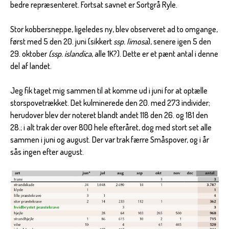
bedre repræsenteret. Fortsat savnet er Sortgrå Ryle.
Stor kobbersneppe, ligeledes ny, blev observeret ad to omgange,
først med 5 den 20. juni (sikkert
ssp. limosa
), senere igen 5 den
29. oktober
(ssp. islandica
, alle 1K?). Dette er et pænt antal i denne
del af landet.
Jeg fik taget mig sammen til at komme ud i juni for at optælle
storspovetrækket. Det kulminerede den 20. med 273 individer;
herudover blev der noteret blandt andet 118 den 26. og 181 den
28.; i alt trak der over 800 hele efteråret, dog med stort set alle
sammen i juni og august. Der var trak færre Småspover, og i år
sås ingen efter august.