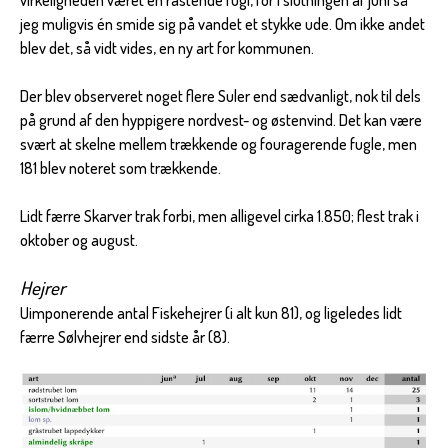
virkeligheden været en rastende fugl, for i slutningen af juni så
jeg muligvis én smide sig på vandet et stykke ude. Om ikke andet
blev det, så vidt vides, en ny art for kommunen.
Der blev observeret noget flere Suler end sædvanligt, nok til dels
på grund af den hyppigere nordvest- og østenvind. Det kan være
svært at skelne mellem trækkende og fouragerende fugle, men
181 blev noteret som trækkende.
Lidt færre Skarver trak forbi, men alligevel cirka 1.850; flest trak i
oktober og august.
Hejrer
Uimponerende antal Fiskehejrer (i alt kun 81), og ligeledes lidt
færre Sølvhejrer end sidste år (8).