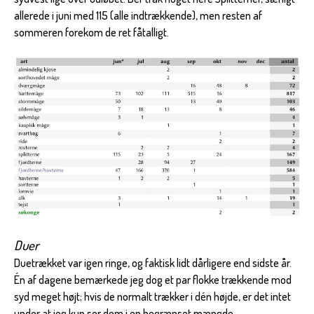
allerede i juni med 115 (alle indtrækkende), men resten af
sommeren forekom de ret fåtalligt.
Duer
Duetrækket var igen ringe, og faktisk lidt dårligere end sidste år.
Én af dagene bemærkede jeg dog et par flokke trækkende mod
syd meget højt; hvis de normalt trækker i dén højde, er det intet
under at jeg kun ser dem i en begrænset mængde.