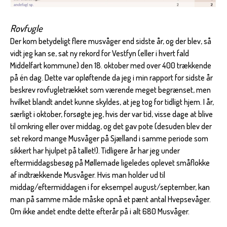
Rovfugle
Der kom betydeligt flere musvåger end sidste år, og der blev, så
vidt jeg kan se, sat ny rekord for Vestfyn (eller i hvert fald
Middelfart kommune) den 18. oktober med over 400 trækkende
på én dag. Dette var opløftende da jeg i min rapport for sidste år
beskrev rovfugletrækket som værende meget begrænset, men
hvilket blandt andet kunne skyldes, at jeg tog for tidligt hjem. I år,
særligt i oktober, forsøgte jeg, hvis der var tid, visse dage at blive
til omkring eller over middag, og det gav pote (desuden blev der
set rekord mange Musvåger på Sjælland i samme periode som
sikkert har hjulpet på tallet!). Tidligere år har jeg under
eftermiddagsbesøg på Møllemade ligeledes oplevet småflokke
af indtrækkende Musvåger. Hvis man holder ud til
middag/eftermiddagen i for eksempel august/september, kan
man på samme måde måske opnå et pænt antal Hvepsevåger.
Om ikke andet endte dette efterår på i alt 680 Musvåger.