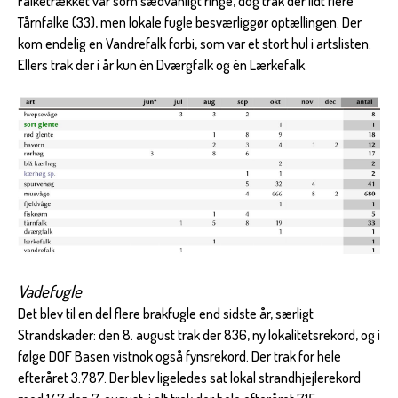
Falketrækket var som sædvanligt ringe, dog trak der lidt flere
Tårnfalke (33), men lokale fugle besværliggør optællingen. Der
kom endelig en Vandrefalk forbi, som var et stort hul i artslisten.
Ellers trak der i år kun én Dværgfalk og én Lærkefalk.
Vadefugle
Det blev til en del flere brakfugle end sidste år, særligt
Strandskader: den 8. august trak der 836, ny lokalitetsrekord, og i
følge DOF Basen vistnok også fynsrekord. Der trak for hele
efteråret 3.787. Der blev ligeledes sat lokal strandhjejlerekord