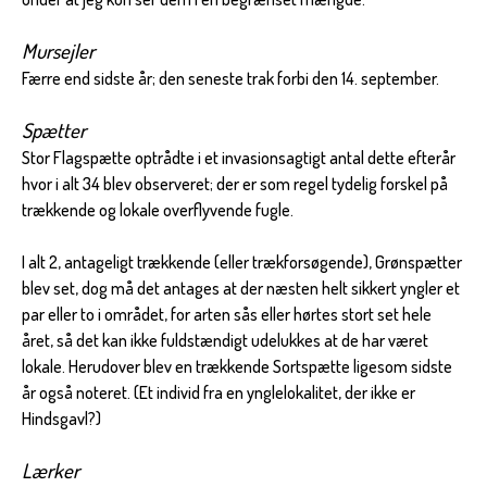
Mursejler
Færre end sidste år; den seneste trak forbi den 14. september.
Spætter
Stor Flagspætte optrådte i et invasionsagtigt antal dette efterår
hvor i alt 34 blev observeret; der er som regel tydelig forskel på
trækkende og lokale overflyvende fugle.
I alt 2, antageligt trækkende (eller trækforsøgende), Grønspætter
blev set, dog må det antages at der næsten helt sikkert yngler et
par eller to i området, for arten sås eller hørtes stort set hele
året, så det kan ikke fuldstændigt udelukkes at de har været
lokale. Herudover blev en trækkende Sortspætte ligesom sidste
år også noteret. (Et individ fra en ynglelokalitet, der ikke er
Hindsgavl?)
Lærker