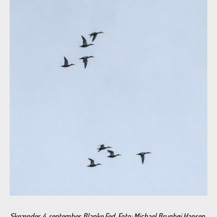
Skeænder, 4. september, Blanke Fed. Foto: Michael Brunhøj Hansen.