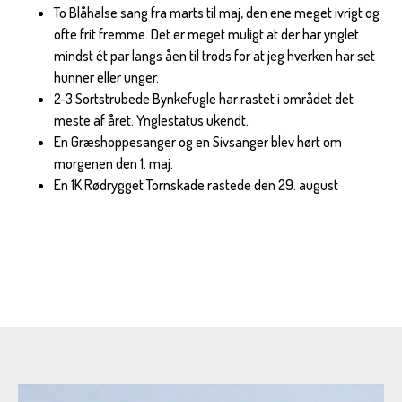
To Blåhalse sang fra marts til maj, den ene meget ivrigt og
ofte frit fremme. Det er meget muligt at der har ynglet
mindst ét par langs åen til trods for at jeg hverken har set
hunner eller unger.
2-3 Sortstrubede Bynkefugle har rastet i området det
meste af året. Ynglestatus ukendt.
En Græshoppesanger og en Sivsanger blev hørt om
morgenen den 1. maj.
En 1K Rødrygget Tornskade rastede den 29. august