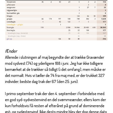
Ænder
Allerede i slutningen af maj begyndte der at trække Gravænder
mod sydvest (74) og yderligere 188 i juni. Jeg har ikke tidligere
bemærket at de trækker så tidligt (i det omfang), men måske er
det normalt. Hvis vi tæller de 74 fra maj med, er der trukket 327
individer; bedste dag trak der 67 (den 25. juni).
I primo september trak der den 4. september i forbindelse med.
en god syd-sydvestenvind en del svømmeænder, ellers kom der
kun forholdsvis få resten af efteråret på grund af dominerende
øst- og sydøstenvind. Ikke desto mindre blev der dog denne dato