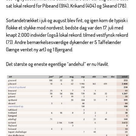
sat lokal rekord for Pibeand (914), Krikand (404) og Skeand (78).
Sortandetrækket i juli og august blev fint, og igen kom de typisk i
flokke et stykke mod nordvest; bedste dag var den 17. juli med
knapt 2.000 individer (også lokal rekord; tilmed vestfynsk rekord
(?)). Andre bemærkelsesværdige dykænder er 5 Taffelænder
(længe ventet ny art) og 1 Bjergand.
Det største og eneste egentlige “andehul” er nu Havlit.