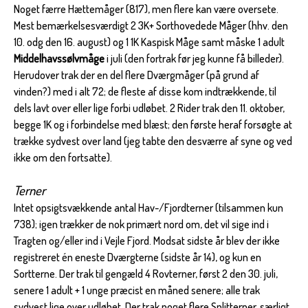
Noget færre Hættemåger (817), men flere kan være oversete.
Mest bemærkelsesværdigt 2 3K+ Sorthovedede Måger (hhv. den
10. odg den 16. august) og 1 1K Kaspisk Måge samt måske 1 adult
Middelhavssølvmåge
i juli (den fortrak før jeg kunne få billeder).
Herudover trak der en del flere Dværgmåger (på grund af
vinden?) med i alt 72; de fleste af disse kom indtrækkende, til
dels lavt over eller lige forbi udløbet. 2 Rider trak den 11. oktober,
begge 1K og i forbindelse med blæst; den første heraf forsøgte at
trække sydvest over land (jeg tabte den desværre af syne og ved
ikke om den fortsatte).
Terner
Intet opsigtsvækkende antal Hav-/Fjordterner (tilsammen kun
738); igen trækker de nok primært nord om, det vil sige ind i
Tragten og/eller ind i Vejle Fjord. Modsat sidste år blev der ikke
registreret én eneste Dværgterne (sidste år 14), og kun en
Sortterne. Der trak til gengæld 4 Rovterner, først 2 den 30. juli,
senere 1 adult + 1 unge præcist en måned senere; alle trak
sydvest lige over udløbet. Der trak noget flere Splitterner, særligt