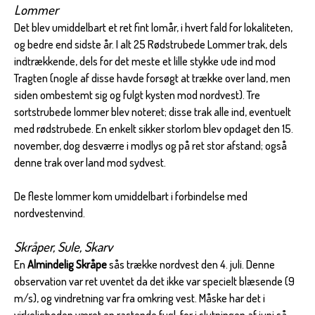
Lommer
Det blev umiddelbart et ret fint lomår, i hvert fald for lokaliteten,
og bedre end sidste år. I alt 25 Rødstrubede Lommer trak, dels
indtrækkende, dels for det meste et lille stykke ude ind mod
Tragten (nogle af disse havde forsøgt at trække over land, men
siden ombestemt sig og fulgt kysten mod nordvest). Tre
sortstrubede lommer blev noteret; disse trak alle ind, eventuelt
med rødstrubede. En enkelt sikker storlom blev opdaget den 15.
november, dog desværre i modlys og på ret stor afstand; også
denne trak over land mod sydvest.
De fleste lommer kom umiddelbart i forbindelse med
nordvestenvind.
Skråper, Sule, Skarv
En
Almindelig Skråpe
sås trække nordvest den 4. juli. Denne
observation var ret uventet da det ikke var specielt blæsende (9
m/s), og vindretning var fra omkring vest. Måske har det i