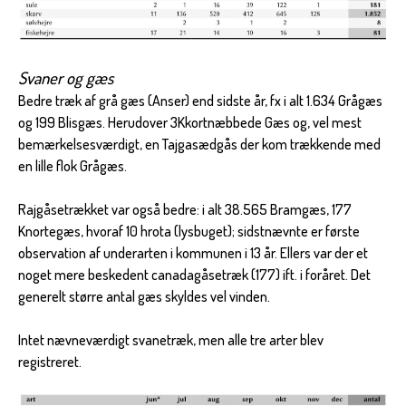
Svaner og gæs
Bedre træk af grå gæs (Anser) end sidste år, fx i alt 1.634 Grågæs
og 199 Blisgæs. Herudover 3Kkortnæbbede Gæs og, vel mest
bemærkelsesværdigt, en Tajgasædgås der kom trækkende med
en lille flok Grågæs.
Rajgåsetrækket var også bedre: i alt 38.565 Bramgæs, 177
Knortegæs, hvoraf 10 hrota (lysbuget); sidstnævnte er første
observation af underarten i kommunen i 13 år. Ellers var der et
noget mere beskedent canadagåsetræk (177) ift. i foråret. Det
generelt større antal gæs skyldes vel vinden.
Intet nævneværdigt svanetræk, men alle tre arter blev
registreret.