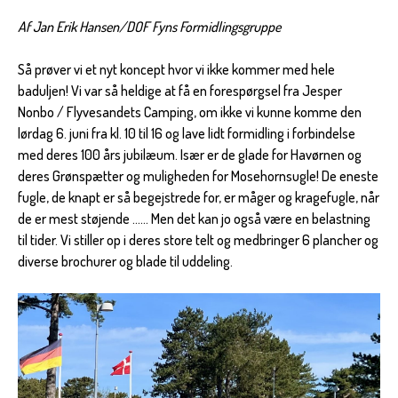
Af Jan Erik Hansen/DOF Fyns Formidlingsgruppe
Så prøver vi et nyt koncept hvor vi ikke kommer med hele
baduljen! Vi var så heldige at få en forespørgsel fra Jesper
Nonbo / Flyvesandets Camping, om ikke vi kunne komme den
lørdag 6. juni fra kl. 10 til 16 og lave lidt formidling i forbindelse
med deres 100 års jubilæum. Især er de glade for Havørnen og
deres Grønspætter og muligheden for Mosehornsugle! De eneste
fugle, de knapt er så begejstrede for, er måger og kragefugle, når
de er mest støjende ...... Men det kan jo også være en belastning
til tider. Vi stiller op i deres store telt og medbringer 6 plancher og
diverse brochurer og blade til uddeling.