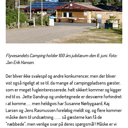
Flyvesandets Camping holder 100 års jubilæum den 6. juni. Foto:
Jan Erik Hansen.
Der bliver ikke svalespil og andre konkurrencer, men der bliver
vist også rigeligt at se til, da mange af campingpladsens gæster,
som er meget fugleinteresserede, helt sikkert kommer og kigger
ind til os. Jette Gandrup og undertegnede er desværre forhindret
i at komme...... men heldigvis har Susanne Nørbygaard, Kaj
Larsen og Jens Rasmussen foreløbig meldt sig, og flere kommer
måske dem til undsætning......... så gæsterne kan få de
"næbbede", men venlige svar på deres spørgsmål ! Måske er vi