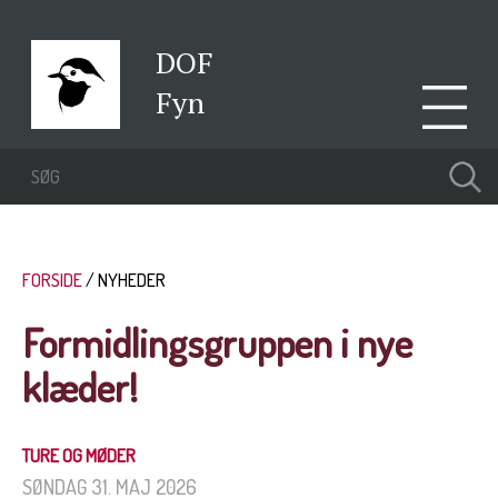
DOF
Fyn
FORSIDE
NYHEDER
Formidlingsgruppen i nye
klæder!
TURE OG MØDER
SØNDAG 31. MAJ 2026