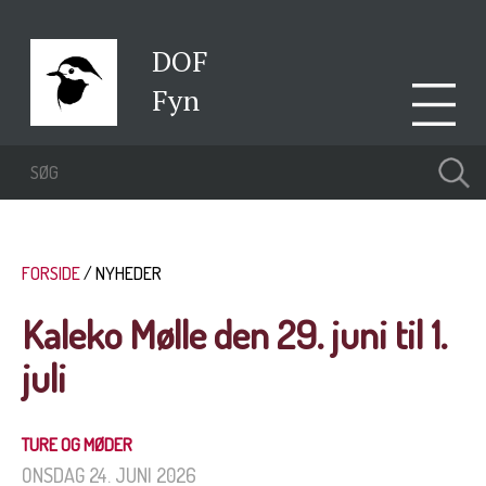
DOF
Fyn
FORSIDE
NYHEDER
Kaleko Mølle den 29. juni til 1.
juli
TURE OG MØDER
ONSDAG 24. JUNI 2026