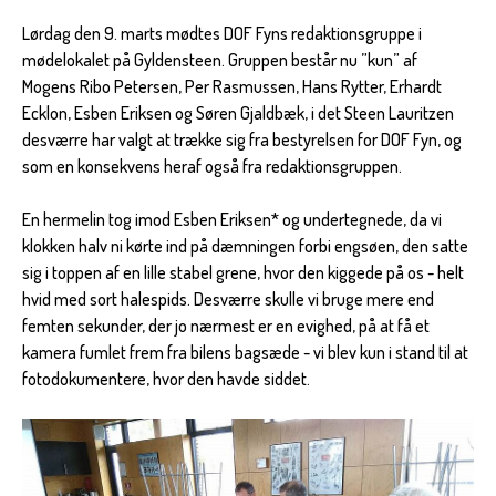
Lørdag den 9. marts mødtes DOF Fyns redaktionsgruppe i
mødelokalet på Gyldensteen. Gruppen består nu ”kun” af
Mogens Ribo Petersen, Per Rasmussen, Hans Rytter, Erhardt
Ecklon, Esben Eriksen og Søren Gjaldbæk, i det Steen Lauritzen
desværre har valgt at trække sig fra bestyrelsen for DOF Fyn, og
som en konsekvens heraf også fra redaktionsgruppen.
En hermelin tog imod Esben Eriksen* og undertegnede, da vi
klokken halv ni kørte ind på dæmningen forbi engsøen, den satte
sig i toppen af en lille stabel grene, hvor den kiggede på os - helt
hvid med sort halespids. Desværre skulle vi bruge mere end
femten sekunder, der jo nærmest er en evighed, på at få et
kamera fumlet frem fra bilens bagsæde - vi blev kun i stand til at
fotodokumentere, hvor den havde siddet.