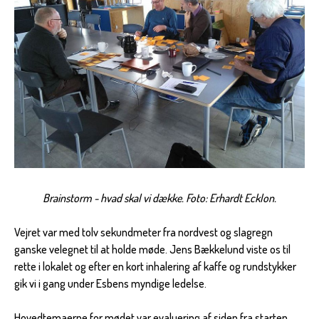
Brainstorm - hvad skal vi dække. Foto: Erhardt Ecklon.
Vejret var med tolv sekundmeter fra nordvest og slagregn
ganske velegnet til at holde møde. Jens Bækkelund viste os til
rette i lokalet og efter en kort inhalering af kaffe og rundstykker
gik vi i gang under Esbens myndige ledelse.
Hovedtemaerne for mødet var evaluering af siden fra starten