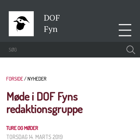
DOF
Fyn
FORSIDE
NYHEDER
Møde i DOF Fyns
redaktionsgruppe
TURE OG MØDER
TORSDAG 14. MARTS 2019