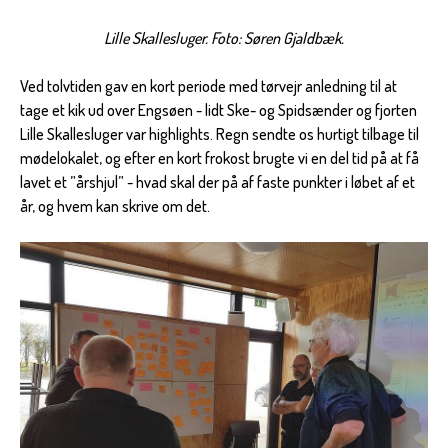
Lille Skallesluger. Foto: Søren Gjaldbæk.
Ved tolvtiden gav en kort periode med tørvejr anledning til at
tage et kik ud over Engsøen - lidt Ske- og Spidsænder og fjorten
Lille Skallesluger var highlights. Regn sendte os hurtigt tilbage til
mødelokalet, og efter en kort frokost brugte vi en del tid på at få
lavet et ”årshjul” - hvad skal der på af faste punkter i løbet af et
år, og hvem kan skrive om det.