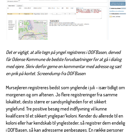
Det er vigtigt, at alle tegn på yngel registreres i DOFBasen, derved
får Odense Kommune de bedste forudsætninger for at gå i dialog
med ejere. Skriv derfor gerne en kommentar med adresse og sæt
en prik på kortet. Screendump fra DOFBasen
Mursejleren registreres bedst som ynglende i juli – især tidligt om
morgenen og om aftenen. Jo flere registreringer fra samme
lokalitet, desto større er sandsynligheden for et sikkert
ynglefund. Tre positive besøg med indflyvning vil kunne
kvalificere til et sikkert ynglepar/koloni. Kender du allerede til en
koloni eller har kendskab til ynglesteder, så registrer dem endelig
i DOFBasen, så kan adresserne genbesøges. En række personer