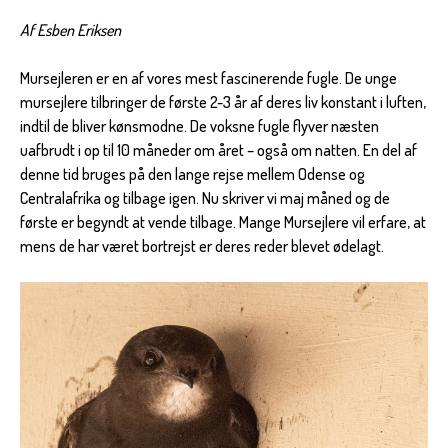
Af Esben Eriksen
Mursejleren er en af vores mest fascinerende fugle. De unge
mursejlere tilbringer de første 2-3 år af deres liv konstant i luften,
indtil de bliver kønsmodne. De voksne fugle flyver næsten
uafbrudt i op til 10 måneder om året – også om natten. En del af
denne tid bruges på den lange rejse mellem Odense og
Centralafrika og tilbage igen. Nu skriver vi maj måned og de
første er begyndt at vende tilbage. Mange Mursejlere vil erfare, at
mens de har været bortrejst er deres reder blevet ødelagt.