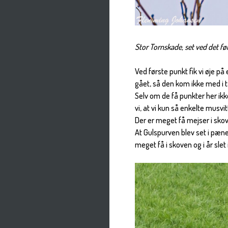
Stor Tornskade, set ved det f
Ved første punkt fik vi øje p
gået, så den kom ikke med i t
Selv om de få punkter her ikk
vi, at vi kun så enkelte musvi
Der er meget få mejser i skove
At Gulspurven blev set i pæne 
meget få i skoven og i år slet