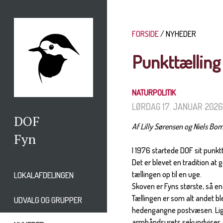
FORSIDE
NYHEDER
Punkttælling
NATURPOLITIK
LØRDAG 17. JANUAR 202
DOF
Af Lilly Sørensen og Niels Bo
Fyn
I 1976 startede DOF sit punkt
Det er blevet en tradition at 
tællingen op til en uge.
LOKALAFDELINGEN
Skoven er Fyns største, så e
Tællingen er som alt andet bl
UDVALG OG GRUPPER
hedengangne postvæsen. Lige
armbåndsurets sekundviser, 