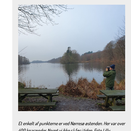
Et enkelt af punkterne er ved Nørresø østenden. Her var over
400 knarænder. Noget vi ikke så før i tiden. Foto Lilly