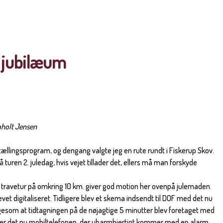
 jubilæum
6
mholt Jensen
tællingsprogram, og dengang valgte jeg en rute rundt i Fiskerup Skov.
gå turen 2. juledag, hvis vejet tillader det, ellers må man forskyde
n travetur på omkring 10 km. giver god motion her ovenpå julemaden.
evet digitaliseret. Tidligere blev et skema indsendt til DOF med det nu
som at tidtagningen på de nøjagtige 5 minutter blev foretaget med
er det nu mobiltelefonen, der ubarmhjertigt kommer med en alarm.