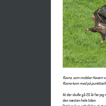
Ravne, som mobber Havørn ved N
Ravne kom med på punkttælling
At der skulle gå 20 år før je
den næsten hele tiden.