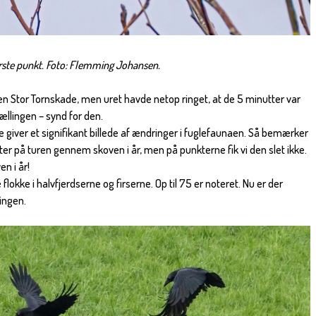
ørste punkt. Foto: Flemming Johansen.
å en Stor Tornskade, men uret havde netop ringet, at de 5 minutter var
ællingen – synd for den.
e giver et signifikant billede af ændringer i fuglefaunaen. Så bemærker
tter på turen gennem skoven i år, men på punkterne fik vi den slet ikke.
n i år!
flokke i halvfjerdserne og firserne. Op til 75 er noteret. Nu er der
 ingen.