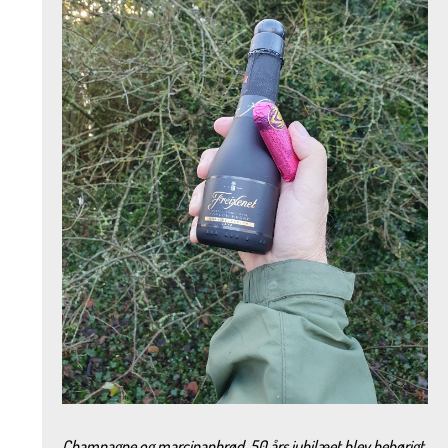
Champagne og marcipanbrød. 50 års jubilæet blev behørigt