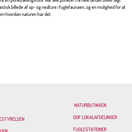
e en punkttællingsrute. Når alle punkter fra hele landet bliver lagt
stisk billede af op- og nedture i fuglefaunaen, og en mulighed for at
om hvordan naturen har det.
NATURBUTIKKEN
DOF LOKALAFDELINGER
ESTYRELSEN
FUGLESTATIONER
BOOK