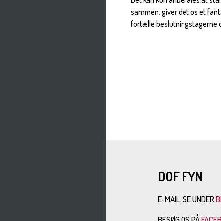
Det kan kun anbefales at start
sammen, giver det os et fanta
fortælle beslutningstagerne 
DOF FYN
E-MAIL: SE UNDER
B
BESØG OS PÅ
FACE