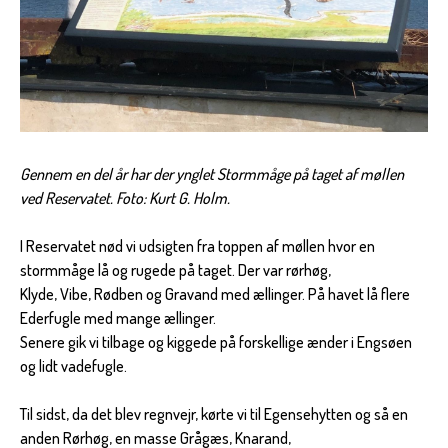
Gennem en del år har der ynglet Stormmåge på taget af møllen
ved Reservatet. Foto: Kurt G. Holm.
I Reservatet nød vi udsigten fra toppen af møllen hvor en
stormmåge lå og rugede på taget. Der var rørhøg,
Klyde, Vibe, Rødben og Gravand med ællinger. På havet lå flere
Ederfugle med mange ællinger.
Senere gik vi tilbage og kiggede på forskellige ænder i Engsøen
og lidt vadefugle.
Til sidst, da det blev regnvejr, kørte vi til Egensehytten og så en
anden Rørhøg, en masse Grågæs, Knarand,