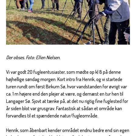
Der obses. Foto: Ellen Nielsen.
Vi var godt 20 fugleentusiaster, som mødte op kl 8 på denne
højhellige søndag morgen. Kort intro fra Henrik, og vi startede
turen rundt om først Birkum Sø, hvor vandstanden for øvrigt var
ca. 1 m højere end den plejer at være, og dernæst en tur hen til
Langager Sø. Sjovt at tænke på, at det nu rigtig fine fuglested for
år siden blot var grusgrav. Fantastisk at sådan et område kan
forvandles til et spændende natur/fugleområde.
Henrik, som åbenbart kender området endnu bedre end sin egen