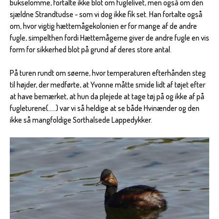
bukselomme, fortalte ikke blot om fuglelivet, men også om den
sjældne Strandtudse - som vi dog ikke fik set. Han fortalte også
om, hvor vigtig hættemågekolonien er for mange af de andre
fugle, simpelthen fordi Hættemågerne giver de andre fugle en vis
form for sikkerhed blot på grund af deres store antal.
På turen rundt om søerne, hvor temperaturen efterhånden steg
til højder, der medførte, at Yvonne måtte smide lidt af tøjet efter
at have bemærket, at hun da plejede at tage tøj på og ikke af på
fugleturene(…..) var vi så heldige at se både Hvinænder og den
ikke så mangfoldige Sorthalsede Lappedykker.