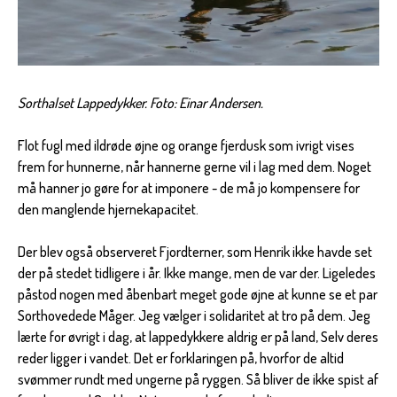
Sorthalset Lappedykker.
Foto: Einar Andersen.
Flot fugl med ildrøde øjne og orange fjerdusk som ivrigt vises
frem for hunnerne, når hannerne gerne vil i lag med dem. Noget
må hanner jo gøre for at imponere - de må jo kompensere for
den manglende hjernekapacitet.
Der blev også observeret Fjordterner, som Henrik ikke havde set
der på stedet tidligere i år. Ikke mange, men de var der. Ligeledes
påstod nogen med åbenbart meget gode øjne at kunne se et par
Sorthovedede Måger. Jeg vælger i solidaritet at tro på dem. Jeg
lærte for øvrigt i dag, at lappedykkere aldrig er på land, Selv deres
reder ligger i vandet. Det er forklaringen på, hvorfor de altid
svømmer rundt med ungerne på ryggen. Så bliver de ikke spist af