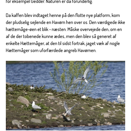
for eksempel Gedder. Naturen er da forunderlig.
Da kaffen blev indtaget henne på den flotte nye platform, kom
der pludselig sejlende en Havørn hen over os. Den værdigede ikke
hættemåge-øen et blik - næsten. Måske overvejede den, om en
af de der tobenede kunne ædes, men den blev så generet af
enkelte Hættemåger, at den til sidst fortrak, jaget væk af nogle
Hættemåger som uforfærdede angreb Havørnen.