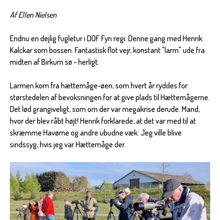
Af Ellen Nielsen
Endnu en dejlig fugletur i DOF Fyn regi. Denne gang med Henrik
Kalckar som bossen. Fantastisk flot vejr, konstant "larm" ude fra
midten af Birkum sø - herligt.
Larmen kom fra hættemåge-øen, som hvert år ryddes for
størstedelen af bevoksningen for at give plads til Hættemågerne.
Det lød grangiveligt, som om der var megakrise derude. Mand,
hvor der blev råbt højt! Henrik forklarede, at det var med til at
skræmme Havørne og andre ubudne væk. Jeg ville blive
sindssyg, hvis jeg var Hættemåge der.