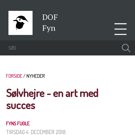
DOF
Fyn
FORSIDE
NYHEDER
Sølvhejre - en art med
succes
FYNS FUGLE
TIRSDAG 4. DECEMBER 2018