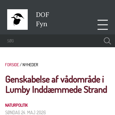
DOF
Fyn
FORSIDE
NYHEDER
Genskabelse af vådområde i
Lumby Inddæmmede Strand
NATURPOLITIK
SØNDAG 24. MAJ 2026