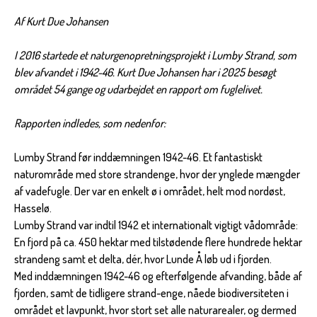
Af Kurt Due Johansen
I 2016 startede et naturgenopretningsprojekt i Lumby Strand, som
blev afvandet i 1942-46. Kurt Due Johansen har i 2025 besøgt
området 54 gange og udarbejdet en rapport om fuglelivet.
Rapporten indledes, som nedenfor:
Lumby Strand før inddæmningen 1942-46. Et fantastiskt
naturområde med store strandenge, hvor der ynglede mængder
af vadefugle. Der var en enkelt ø i området, helt mod nordøst,
Hasselø.
Lumby Strand var indtil 1942 et internationalt vigtigt vådområde:
En fjord på ca. 450 hektar med tilstødende flere hundrede hektar
strandeng samt et delta, dér, hvor Lunde Å løb ud i fjorden.
Med inddæmningen 1942-46 og efterfølgende afvanding, både af
fjorden, samt de tidligere strand-enge, nåede biodiversiteten i
området et lavpunkt, hvor stort set alle naturarealer, og dermed