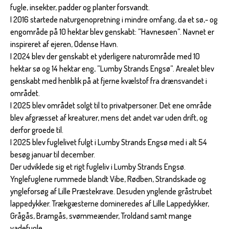
fugle, insekter, padder og planter forsvandt.
I 2016 startede naturgenopretning i mindre omfang, da et sø,- og
engområde på 10 hektar blev genskabt: ”Havnesøen”. Navnet er
inspireret af ejeren, Odense Havn.
I 2024 blev der genskabt et yderligere naturområde med 10
hektar sø og 14 hektar eng, ”Lumby Strands Engsø”. Arealet blev
genskabt med henblik på at fjerne kvælstof fra drænsvandet i
området.
I 2025 blev området solgt til to privatpersoner. Det ene område
blev afgræsset af kreaturer, mens det andet var uden drift, og
derfor groede til.
I 2025 blev fuglelivet fulgt i Lumby Strands Engsø med i alt 54
besøg januar til december.
Der udviklede sig et rigt fugleliv i Lumby Strands Engsø.
Ynglefuglene rummede blandt Vibe, Rødben, Strandskade og
yngleforsøg af Lille Præstekrave. Desuden ynglende gråstrubet
lappedykker. Trækgæsterne domineredes af Lille Lappedykker,
Grågås, Bramgås, svømmeænder, Troldand samt mange
vadefugle.